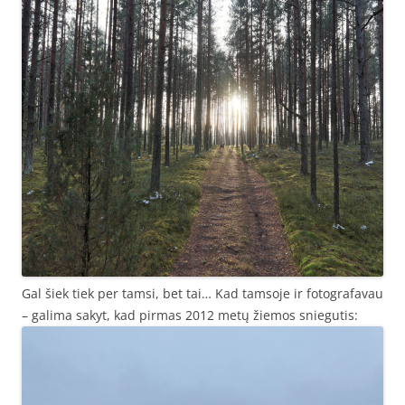
Gal šiek tiek per tamsi, bet tai… Kad tamsoje ir fotografavau
– galima sakyt, kad pirmas 2012 metų žiemos sniegutis: