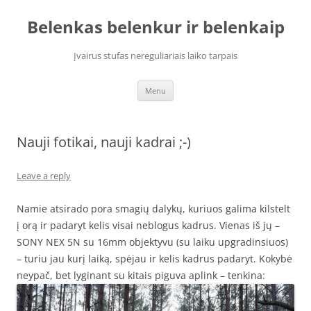
Skip
to
Belenkas belenkur ir belenkaip
content
Įvairus stufas nereguliariais laiko tarpais
Menu
Nauji fotikai, nauji kadrai ;-)
Leave a reply
Namie atsirado pora smagių dalykų, kuriuos galima kilstelt
į orą ir padaryt kelis visai neblogus kadrus. Vienas iš jų –
SONY NEX 5N su 16mm objektyvu (su laiku upgradinsiuos)
– turiu jau kurį laiką, spėjau ir kelis kadrus padaryt. Kokybė
neypač, bet lyginant su kitais piguva aplink – tenkina: