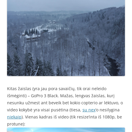
Kitas žaislas (yra jau pora savaičių, tik orai neleido
išmėginti) – GoPro 3 Black. Mažas, lengvas žaislas, kurį
nesunku užmest ant beveik bet kokio copterio ar lėktuvo, o
video kokybė yra visai pusėtina (tiesa,
su nex
‘o nesilygina
niekaip
). Vienas kadras iš video (tik resize’inta iš 1080p, be
protune):