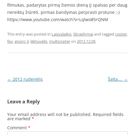
filmukas, padarytas pirmą žiemos dieną (į spalvas per daug
nereiktų žiūrėti, pirmas bandymas perprasti protune ;-)
httpv://www.youtube.com/watch?v=Lqlwo85rQNM
This entry was posted in
Laisvalaikis
,
Skraidymai
and tagged
copter
,
fpv
,
gopro 3
,
lėktuvėlis
,
multicopter
on
2012.12.05
.
Post
←
2012 rudenėlis
Šalta….
→
navigation
Leave a Reply
Your email address will not be published.
Required fields
are marked
*
Comment
*