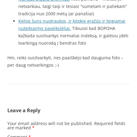
netvarkiau, taigi taip ir tesiasi “sumetam ir paliekam”
tradicija nuo 2000 metų (ar panašiai)
Kelios šuns nuotraukos, ir kitokie gražūs ir teigiamai
nuteikiantys paveikslėliai.
Tikiuosi kad BOPOHA
kažkada susitvarkys normaliai indeksą, ir galėsiu įdėti
tvarkingą nuorodą į bendras foto
Hm, reiks susitvarkyti, nes paaiškėjo kad dauguma foto –
per daug netvarkingos ;-)
Leave a Reply
Your email address will not be published.
Required fields
are marked
*
Comment
*