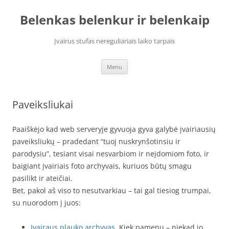
Skip
to
Belenkas belenkur ir belenkaip
content
Įvairus stufas nereguliariais laiko tarpais
Menu
Paveiksliukai
Paaiškėjo kad web serveryje gyvuoja gyva galybė įvairiausių
paveiksliukų – pradedant “tuoj nuskrynšotinsiu ir
parodysiu”, tesiant visai nesvarbiom ir neįdomiom foto, ir
baigiant įvairiais foto archyvais, kuriuos būtų smagu
pasilikt ir ateičiai.
Bet, pakol aš viso to nesutvarkiau – tai gal tiesiog trumpai,
su nuorodom į juos:
Įvairaus plauko archyvas.
Kiek pamenu – niekad jo