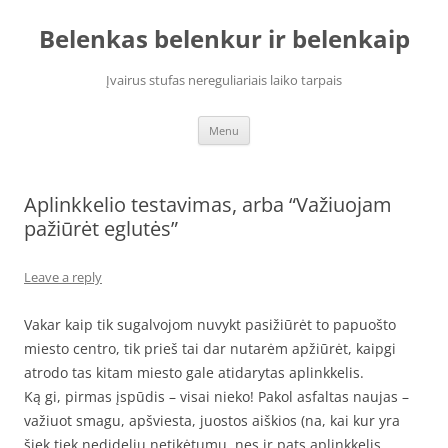
Skip
to
Belenkas belenkur ir belenkaip
content
Įvairus stufas nereguliariais laiko tarpais
Menu
Aplinkkelio testavimas, arba “Važiuojam
pažiūrėt eglutės”
Leave a reply
Vakar kaip tik sugalvojom nuvykt pasižiūrėt to papuošto
miesto centro, tik prieš tai dar nutarėm apžiūrėt, kaipgi
atrodo tas kitam miesto gale atidarytas aplinkkelis.
Ką gi, pirmas įspūdis – visai nieko! Pakol asfaltas naujas –
važiuot smagu, apšviesta, juostos aiškios (na, kai kur yra
šiek tiek nedidelių netikėtumų, nes ir pats aplinkkelis