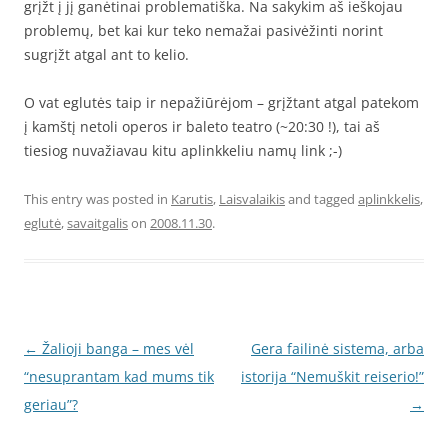
grįžt į jį ganėtinai problematiška. Na sakykim aš ieškojau
problemų, bet kai kur teko nemažai pasivėžinti norint
sugrįžt atgal ant to kelio.
O vat eglutės taip ir nepažiūrėjom – grįžtant atgal patekom
į kamštį netoli operos ir baleto teatro (~20:30 !), tai aš
tiesiog nuvažiavau kitu aplinkkeliu namų link ;-)
This entry was posted in
Karutis
,
Laisvalaikis
and tagged
aplinkkelis
,
eglutė
,
savaitgalis
on
2008.11.30
.
Post
←
Žalioji banga – mes vėl
Gera failinė sistema, arba
navigation
“nesuprantam kad mums tik
istorija “Nemuškit reiserio!”
geriau”?
→