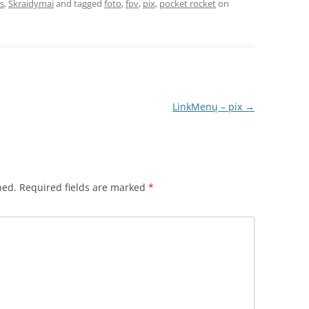
is
,
Skraidymai
and tagged
foto
,
fpv
,
pix
,
pocket rocket
on
LinkMenų – pix
→
hed.
Required fields are marked
*