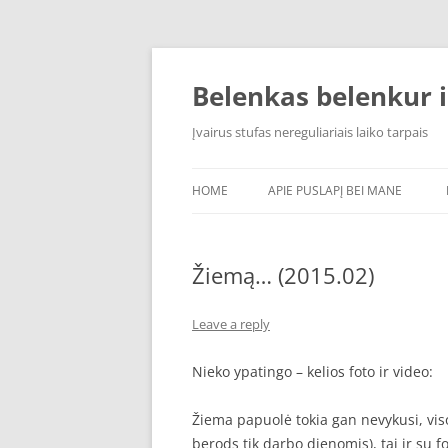
Skip
to
content
Belenkas belenkur i
Įvairus stufas nereguliariais laiko tarpais
HOME
APIE PUSLAPĮ BEI MANE
Žiemą… (2015.02)
Leave a reply
Nieko ypatingo – kelios foto ir video:
Žiema papuolė tokia gan nevykusi, viso
berods tik darbo dienomis), tai ir su f