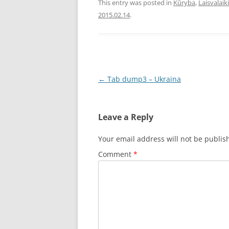
This entry was posted in
Kūryba
,
Laisvalaik
2015.02.14
.
Post
←
Tab dump3 – Ukraina
navigation
Leave a Reply
Your email address will not be publis
Comment
*