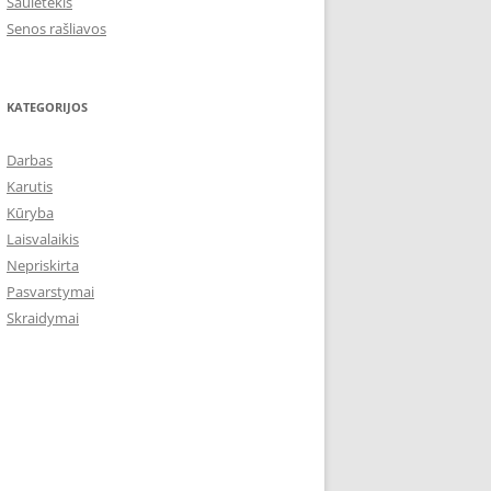
Saulėtekis
Senos rašliavos
KATEGORIJOS
Darbas
Karutis
Kūryba
Laisvalaikis
Nepriskirta
Pasvarstymai
Skraidymai