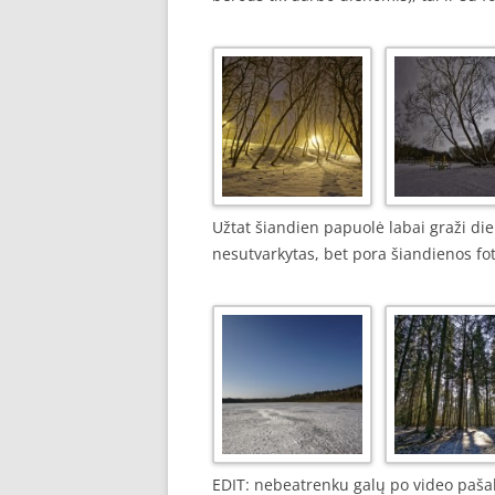
Užtat šiandien papuolė labai graži di
nesutvarkytas, bet pora šiandienos fot
EDIT: nebeatrenku galų po video pašalin