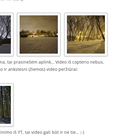
ena, tai prasinešėm aplink… Video iš copterio nebus,
o ir ankstesni (žiemos) video peržiūrai:
imo iš YT, tai video gali būt ir ne tie… ;-)