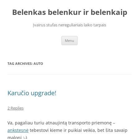
Skip
to
Belenkas belenkur ir belenkaip
content
Įvairus stufas nereguliariais laiko tarpais
Menu
TAG ARCHIVES:
AUTO
Karučio upgrade!
2 Replies
Va, pagaliau turiu atnaujintą transporto priemonę –
ankstesnė
tebestovi kieme ir puikiai veikia, bet šita savaip
maloni ;-)