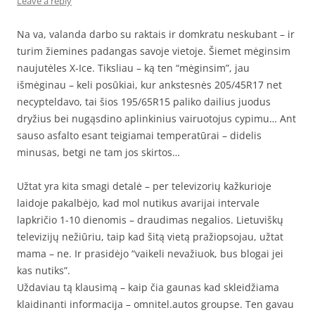
Leave a reply
Na va, valanda darbo su raktais ir domkratu neskubant – ir
turim žiemines padangas savoje vietoje. Šiemet mėginsim
naujutėles X-Ice. Tiksliau – ką ten “mėginsim”, jau
išmėginau – keli posūkiai, kur ankstesnės 205/45R17 net
necypteldavo, tai šios 195/65R15 paliko dailius juodus
dryžius bei nugąsdino aplinkinius vairuotojus cypimu… Ant
sauso asfalto esant teigiamai temperatūrai – didelis
minusas, betgi ne tam jos skirtos…
Užtat yra kita smagi detalė – per televizorių kažkurioje
laidoje pakalbėjo, kad mol nutikus avarijai intervale
lapkričio 1-10 dienomis – draudimas negalios. Lietuviškų
televizijų nežiūriu, taip kad šitą vietą pražiopsojau, užtat
mama – ne. Ir prasidėjo “vaikeli nevažiuok, bus blogai jei
kas nutiks”.
Uždaviau tą klausimą – kaip čia gaunas kad skleidžiama
klaidinanti informacija – omnitel.autos groupse. Ten gavau