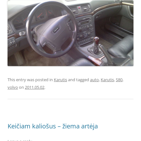
This entry was posted in
Karutis
and tagged
auto
,
Karutis
,
S80
,
volvo
on
2011.05.02
.
Keičiam kaliošus – žiema artėja