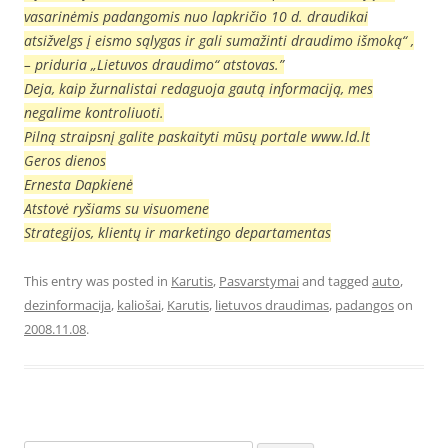
vasarinėmis padangomis nuo lapkričio 10 d. draudikai
atsižvelgs į eismo sąlygas ir gali sumažinti draudimo išmoką“ ,
– priduria „Lietuvos draudimo“ atstovas.”
Deja, kaip žurnalistai redaguoja gautą informaciją, mes
negalime kontroliuoti.
Pilną straipsnį galite paskaityti mūsų portale www.ld.lt
Geros dienos
Ernesta Dapkienė
Atstovė ryšiams su visuomene
Strategijos, klientų ir marketingo departamentas
This entry was posted in
Karutis
,
Pasvarstymai
and tagged
auto
,
dezinformacija
,
kaliošai
,
Karutis
,
lietuvos draudimas
,
padangos
on
2008.11.08
.