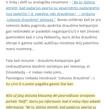
ir linką į delfi su analogiška nesamone –
” Be to, būtina
atminti, kad padarius avariją su vasarinėmis padangomis
nuo lapkričio 1 d. negalios joks draudimas“ , – priduria
„Lietuvos draudimo“ atstovas.”
. Buvau įsitikinęs kad jie yra
neteisūs (kokiu pagrindu apskritai draudimo kompanijos
gali neišmokėti ar paskelbti negaliojančiu?) ir keli žmonės
(paminėkim kad ir Liną Petkevičių, kuris dirba draudimo
sferoje ir galima sutikti aukščiau minėtose NG) patvirtino
mano nuomonę…
Taip kad reziume – draudimo kompanijos gali
nedraudžiamos klaidinti vartotojus per televiziją, el.
žiniasklaidą – ir niekas nieko joms…
Pasistegsiu niekada nesidraust “Lietuvos draudime” ;-)
Su Lino iš o.autos pagalba gavosi štai kas:
Ačiū už Jūsų atsiustą klausimą dėl pasirodžiusio straipsnio
portale “Delfi”. Noriu Jus informuoti, kad iš mūsų išėjo sekanti
informacija: “Be to, būtina atminti, kad padarius avariją su