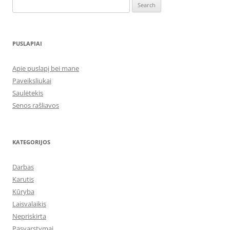
Search
for:
PUSLAPIAI
Apie puslapį bei mane
Paveiksliukai
Saulėtekis
Senos rašliavos
KATEGORIJOS
Darbas
Karutis
Kūryba
Laisvalaikis
Nepriskirta
Pasvarstymai