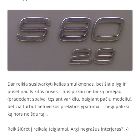
Dar reikia susitvarkyti kelias smulkmenas, bet šiaip lyg ir
pusėtinai. Iš kitos pusės – nusipirkau ne tai ką norėjau
(pradedant spalva, tęsiant varikliu, baigiant pačiu modeliu),
bet čia turbūt lietuviškos prekybos ypatumai – negi paliksi
ką nors neišdurtą…
Reik žiūrėt į reikalą teigiamai. Argi negražus interjeras? ;-)