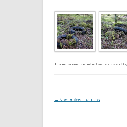
This entry was posted in
Laisvalaikis
and t
Post
←
Naminukas – katukas
navigation