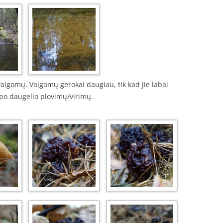
valgomų. Valgomų gerokai daugiau, tik kad jie labai
 po daugelio plovimų/virimų.