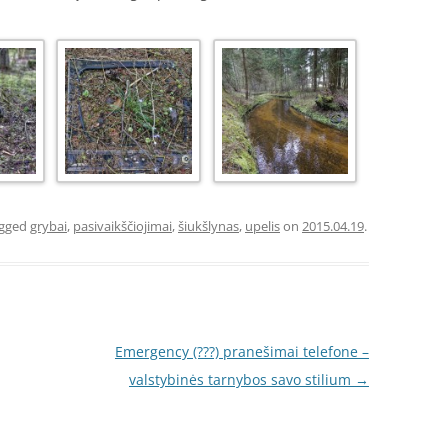
agged
grybai
,
pasivaikščiojimai
,
šiukšlynas
,
upelis
on
2015.04.19
.
Emergency (???) pranešimai telefone –
valstybinės tarnybos savo stilium
→