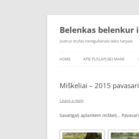
Skip
to
content
Belenkas belenkur i
Įvairus stufas nereguliariais laiko tarpais
HOME
APIE PUSLAPĮ BEI MANE
Miškeliai – 2015 pavasari
Leave a reply
Savaitgalį aplankėm miškelį… Pavasaris