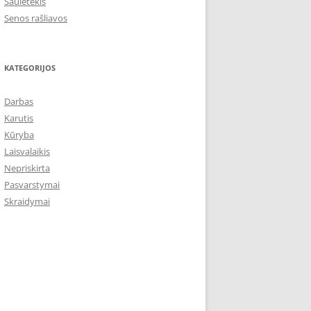
Saulėtekis
Senos rašliavos
KATEGORIJOS
Darbas
Karutis
Kūryba
Laisvalaikis
Nepriskirta
Pasvarstymai
Skraidymai