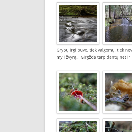
Grybų irgi buvo, tiek valgomų, tiek ne
myli žvyrą… Girgžda tarp dantų net ir