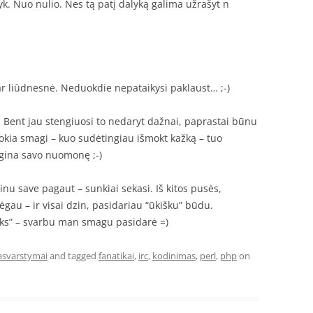
daryk. Nuo nulio. Nes tą patį dalyką galima užrašyt n
ar liūdnesnė. Neduokdie nepataikysi paklaust… ;-)
 Bent jau stengiuosi to nedaryt dažnai, paprastai būnu
tokia smagi – kuo sudėtingiau išmokt kažką – tuo
e gina savo nuomonę ;-)
ginu save pagaut – sunkiai sekasi. Iš kitos pusės,
bėgau – ir visai dzin, pasidariau “ūkišku” būdu.
ks” – svarbu man smagu pasidarė =)
asvarstymai
and tagged
fanatikai
,
irc
,
kodinimas
,
perl
,
php
on