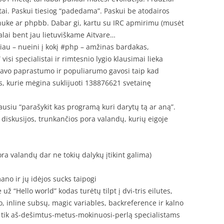
. Paskui tiesiog “padedama”. Paskui be atodairos
pnuke ar phpbb. Dabar gi, kartu su IRC apmirimu (musėt
nalai bent jau lietuviškame Aitvare…
iau – nueini į kokį #php – amžinas bardakas,
si specialistai ir rimtesnio lygio klausimai lieka
l savo paprastumo ir populiarumo gavosi taip kad
, kurie mėgina suklijuoti 138876621 svetainę
ausiu “parašykit kas programą kuri darytų tą ar aną”.
 diskusijos, trunkančios pora valandų, kurių eigoje
ora valandų dar ne tokių dalykų įtikint galima)
no ir jų idėjos sucks taipogi
ž “Hello world” kodas turėtų tilpt į dvi-tris eilutes,
 inline subsų, magic variables, backreference ir kalno
a tik aš-dešimtus-metus-mokinuosi-perlą specialistams