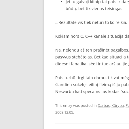
Jei tu galvoji kitaip tai pats ir 
būdų, bet tik vienas teisingas!
…Rezultate vis tiek neturi to ko reikia.
Kokiam nors C, C++ kanale situacija d
Na, nelendu aš ten prašinėt pagalbos.
pasyvus stebėtojas. Bet kad situacija 
didesni fanatikai sėdi ir tuo aršiau ji
Pats turbūt irgi taip darau, tik vat mė
šiandien sukėlęs eilinį fleimą iš jo pa
Nesvarbu kad specams tas kodas “suc
This entry was posted in
Darbas
,
Kūryba
,
P
2008.12.05
.