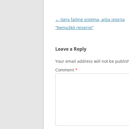
Post
←
Gera failinė sistema, arba istorija
navigation
“Nemuškit reiserio!”
Leave a Reply
Your email address will not be publis
Comment
*