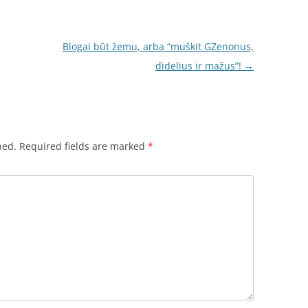
Blogai būt žemu, arba “muškit GZenonus,
didelius ir mažus”!
→
hed.
Required fields are marked
*