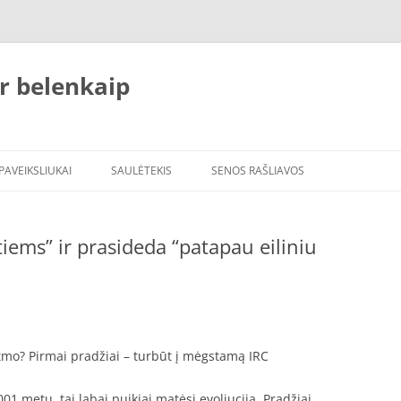
r belenkaip
PAVEIKSLIUKAI
SAULĖTEKIS
SENOS RAŠLIAVOS
tiems” ir prasideda “patapau eiliniu
itmo? Pirmai pradžiai – turbūt į mėgstamą IRC
 metų, tai labai puikiai matėsi evoliucija. Pradžiai