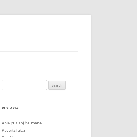
Search
for:
PUSLAPIAI
Apie puslapį bei mane
Paveiksliukai