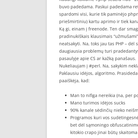
buvo padedama. Paskui padedama retai
spardomi visi, kurie tik paminėjo ph
priešmirtiniu) kartu aprimo ir tiek ka
Ką gi, einam į freenode. Ten dar smag
pradinukiškais klausimais “užmušami” vi
neatsakyti. Na, toks jau tas PHP – dė
daugiausia problemų turi pradedantys
pasaulyje apie CS ar kažką panašaus.
Nukeliaujam į #perl. Na, sakykim nekl
Paklausiu idėjos, algoritmo. Prasideda
paaiškėja, kad:
Man to nifiga nereikia (na, per p
Mano turimos idėjos sucks
90% kanale sėdinčių nieko neišma
Programos kuri vos sudėtingesnė u
bet dėl sąmoningo obfuscatinimo,
kitokio crapo jinai būtų skaitom