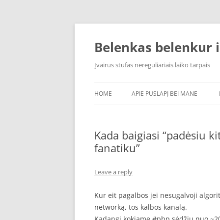
Skip
to
content
Belenkas belenkur i
Įvairus stufas nereguliariais laiko tarpais
HOME
APIE PUSLAPĮ BEI MANE
Kada baigiasi “padėsiu ki
fanatiku”
Leave a reply
Kur eit pagalbos jei nesugalvoji algor
networką, tos kalbos kanalą.
Kadangi kokiame #php sėdžiu nuo ~2001