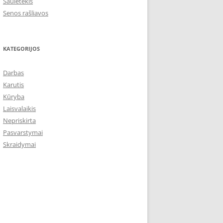
Saulėtekis
Senos rašliavos
KATEGORIJOS
Darbas
Karutis
Kūryba
Laisvalaikis
Nepriskirta
Pasvarstymai
Skraidymai