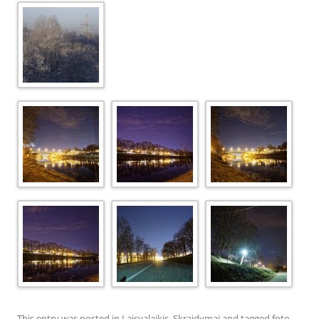
This entry was posted in
Laisvalaikis
,
Skraidymai
and tagged
foto
,