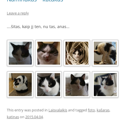
Leave a reply
….šitas, kaip jį ten, nu tas, anas…
This entry was posted in
Laisvalaikis
and tagged
foto
,
kašaras
,
katinas
on
2015.04.04
.