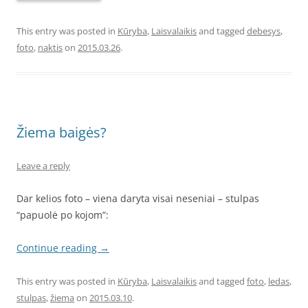
This entry was posted in
Kūryba
,
Laisvalaikis
and tagged
debesys
,
foto
,
naktis
on
2015.03.26
.
Žiema baigės?
Leave a reply
Dar kelios foto – viena daryta visai neseniai – stulpas
“papuolė po kojom”:
Continue reading
→
This entry was posted in
Kūryba
,
Laisvalaikis
and tagged
foto
,
ledas
,
stulpas
,
žiema
on
2015.03.10
.