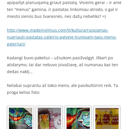
apipaišyt planuojamą griaut pastatą. Visiems gerai – ir anie
ten “menus” gamina, ir pastatas linksmiau atrodo, o gal ir
miesto sienos bus švaresnės, nes dažų nebeliks? =)
http://www.madeinvilnius.com/lt/kultura/ruosiamas-
nugriauti-pastatas-zalgirio-gatveje-trumpam-taps-meno-
galerija/i/
Kadangi buvo pakeliui – užsukom pasižvalgyt. Iškart po
atidarymo, tai dar nebuvo įsivažiavę, aš numanau kas ten
dedas naktį…
Nelabai suprantu aš tokio meno, ale pasikultūrint reik. Ta
proga kelios foto: