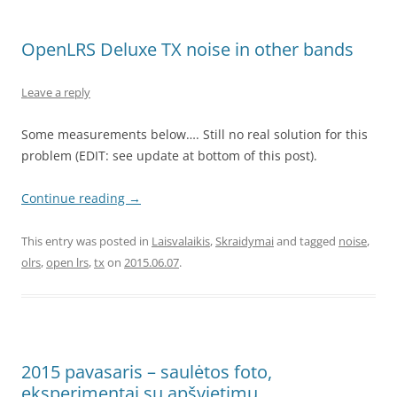
OpenLRS Deluxe TX noise in other bands
Leave a reply
Some measurements below…. Still no real solution for this
problem (EDIT: see update at bottom of this post).
Continue reading
→
This entry was posted in
Laisvalaikis
,
Skraidymai
and tagged
noise
,
olrs
,
open lrs
,
tx
on
2015.06.07
.
2015 pavasaris – saulėtos foto,
eksperimentai su apšvietimu