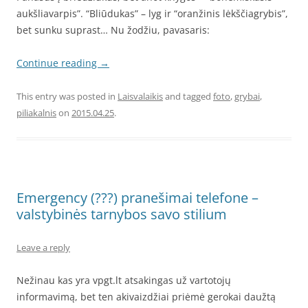
aukšliavarpis”. “Bliūdukas” – lyg ir “oranžinis lėkščiagrybis”,
bet sunku suprast… Nu žodžiu, pavasaris:
Continue reading
→
This entry was posted in
Laisvalaikis
and tagged
foto
,
grybai
,
piliakalnis
on
2015.04.25
.
Emergency (???) pranešimai telefone –
valstybinės tarnybos savo stilium
Leave a reply
Nežinau kas yra vpgt.lt atsakingas už vartotojų
informavimą, bet ten akivaizdžiai priėmė gerokai daužtą