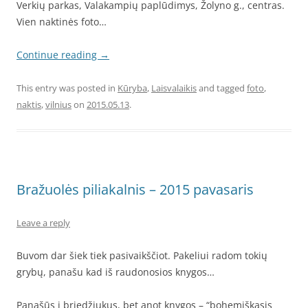
Verkių parkas, Valakampių paplūdimys, Žolyno g., centras.
Vien naktinės foto…
Continue reading
→
This entry was posted in
Kūryba
,
Laisvalaikis
and tagged
foto
,
naktis
,
vilnius
on
2015.05.13
.
Bražuolės piliakalnis – 2015 pavasaris
Leave a reply
Buvom dar šiek tiek pasivaikščiot. Pakeliui radom tokių
grybų, panašu kad iš raudonosios knygos…
Panašūs į briedžiukus, bet anot knygos – “bohemiškasis