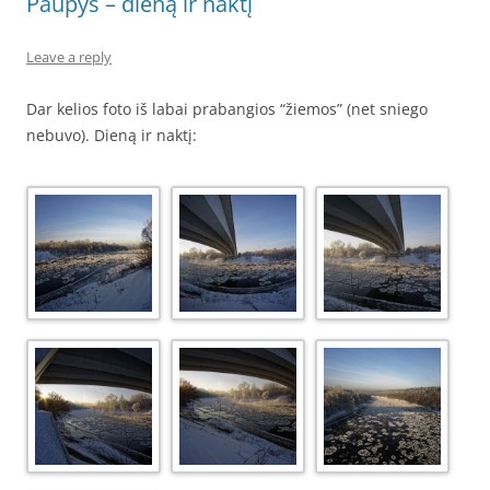
Paupys – dieną ir naktį
Leave a reply
Dar kelios foto iš labai prabangios “žiemos” (net sniego
nebuvo). Dieną ir naktį: