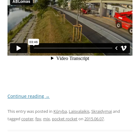
Continue reading
→
This entry was posted in
Kūryba
,
Laisvalaikis
,
Skraidymai
and
tagged
copter
,
fpv
,
mix
,
pocket rocket
on
2015.06.07
.