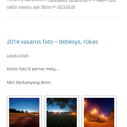
naktis
,
paupys
,
upė
,
žiema
on
2015.03.29
.
2014 vasaros foto – debesys, rūkas
Leave a reply
Kelios foto iš pernai metų….
NEX 5N/Samyang 8mm.