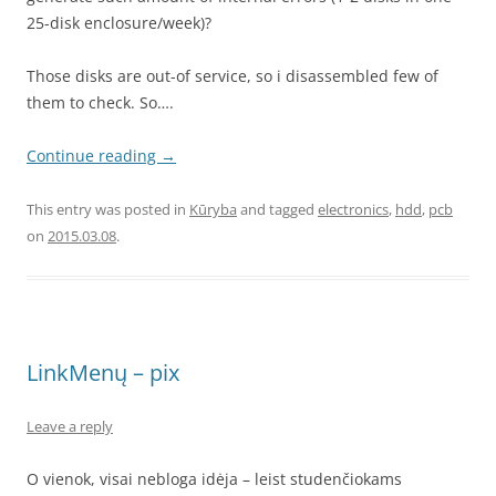
25-disk enclosure/week)?
Those disks are out-of service, so i disassembled few of
them to check. So….
Continue reading
→
This entry was posted in
Kūryba
and tagged
electronics
,
hdd
,
pcb
on
2015.03.08
.
LinkMenų – pix
Leave a reply
O vienok, visai nebloga idėja – leist studenčiokams