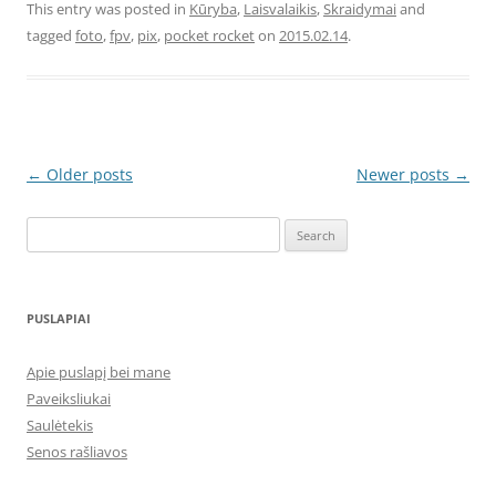
This entry was posted in
Kūryba
,
Laisvalaikis
,
Skraidymai
and
tagged
foto
,
fpv
,
pix
,
pocket rocket
on
2015.02.14
.
Post
←
Older posts
Newer posts
→
navigation
Search
for:
PUSLAPIAI
Apie puslapį bei mane
Paveiksliukai
Saulėtekis
Senos rašliavos