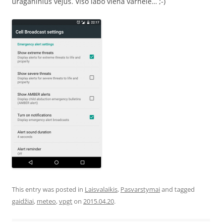
uraganinius vėjus. Viso labo viena varnelė… ;-)
This entry was posted in
Laisvalaikis
,
Pasvarstymai
and tagged
gaidžiai
,
meteo
,
vpgt
on
2015.04.20
.