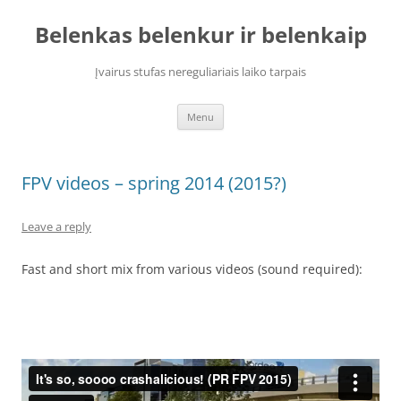
Skip
to
Belenkas belenkur ir belenkaip
content
Įvairus stufas nereguliariais laiko tarpais
Menu
FPV videos – spring 2014 (2015?)
Leave a reply
Fast and short mix from various videos (sound required):