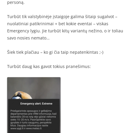
personą.
Turbūt tik valstybinėje įstaigoje galima šitaip sugalvot –
nuolatiniai patikrinimai + bet kokie eventai – viskas
Emergency lygiu. Jie turbūt kitų variantų nežino, o ir toliau
savo nosies nemato…
Šiek tiek plačiau – ko gi čia taip nepatenkintas ;-)
Turbūt daug kas gavot tokius pranešimus: