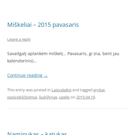
Miškeliai – 2015 pavasaris
Leave a reply
Savaitgalį aplankėm miškelį… Pavasaris, gi (na, bent jau
kalendorinis)…
Continue reading
→
This entry was posted in
Laisvalaikis
and tagged
grybai
,
pasivaikščiojimai
,
šiukšlynas
,
upelis
on
2015.04.19
.
Naminukas – katukas