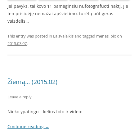
Jei pavyks, tai kovo 11 pamėginsiu nufotografuoti naktį. Jie
ten prisidėję nemažai apšvietimo, turėtų būt geras
vaizdelis…
This entry was posted in
Laisvalaikis
and tagged
menas
,
pix
on
2015.03.07
.
Žiemą… (2015.02)
Leave a reply
Nieko ypatingo – kelios foto ir video:
Continue reading
→