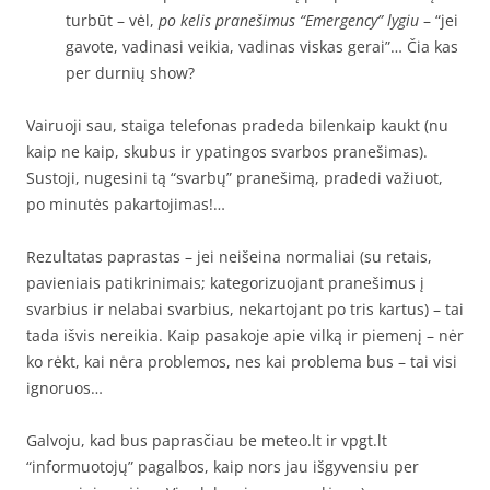
turbūt – vėl,
po kelis pranešimus “Emergency” lygiu
– “jei
gavote, vadinasi veikia, vadinas viskas gerai”… Čia kas
per durnių show?
Vairuoji sau, staiga telefonas pradeda bilenkaip kaukt (nu
kaip ne kaip, skubus ir ypatingos svarbos pranešimas).
Sustoji, nugesini tą “svarbų” pranešimą, pradedi važiuot,
po minutės pakartojimas!…
Rezultatas paprastas – jei neišeina normaliai (su retais,
pavieniais patikrinimais; kategorizuojant pranešimus į
svarbius ir nelabai svarbius, nekartojant po tris kartus) – tai
tada išvis nereikia. Kaip pasakoje apie vilką ir piemenį – nėr
ko rėkt, kai nėra problemos, nes kai problema bus – tai visi
ignoruos…
Galvoju, kad bus paprasčiau be meteo.lt ir vpgt.lt
“informuotojų” pagalbos, kaip nors jau išgyvensiu per