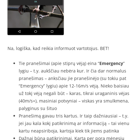
Na, logiška, kad reikia informuot vartotojus. BET!
Tie pranešimai (apie stiprų vėją) eina “
Emergency
”
lygiu – t.y. aukščiau nebėra kur. Ir čia dar normalus
pranešimas – anksčiau jie pranešinėjo (su tokiu pat
“Emergency” lygiu) apie 12-16m/s vėją. Nieko baisiau
už tokį vėją negali būt – karas, tikrai uraganinis vėjas
(40m/s+), masiniai potvyniai – viskas yra smulkmena,
palyginus su šituo
Pranešimą gavau tris kartus. Ir taip dažniausiai – t.y.
jei jau kala kokį patikrinimą ar informaciją – tai vienu
kartu neapsiriboja, kartoja kiek tik jiems patinka
Dažnai būna patikrinimai. Kartą per pora mėnesių