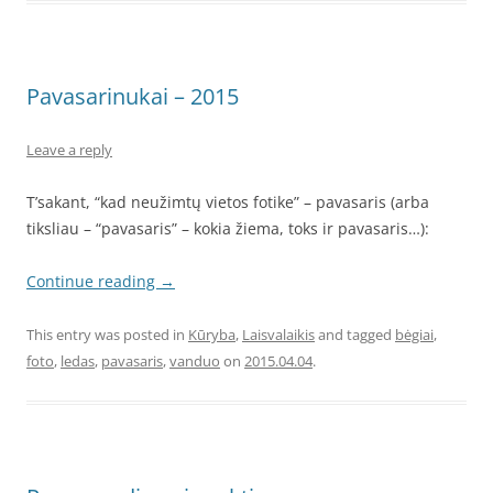
Pavasarinukai – 2015
Leave a reply
T’sakant, “kad neužimtų vietos fotike” – pavasaris (arba
tiksliau – “pavasaris” – kokia žiema, toks ir pavasaris…):
Continue reading
→
This entry was posted in
Kūryba
,
Laisvalaikis
and tagged
bėgiai
,
foto
,
ledas
,
pavasaris
,
vanduo
on
2015.04.04
.