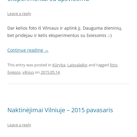
Leave a reply
Dar kelios foto iš Vilniaus ir aplink jį. Dauguma dieninių,
bet pridėjau ir kelis eksperimentus su šviesomis ;-)
Continue reading
→
This entry was posted in
Kūryba
,
Laisvalaikis
and tagged
foto
,
šviesos
,
vilnius
on
2015.05.14
.
Naktinėjimai Vilniuje – 2015 pavasaris
Leave a reply